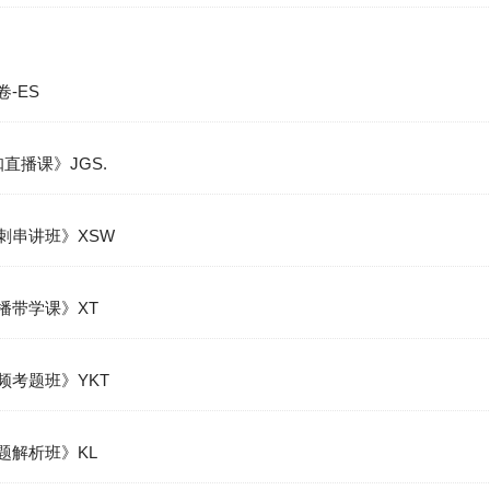
卷-ES
咖直播课》JGS.
冲刺串讲班》XSW
直播带学课》XT
高频考题班》YKT
习题解析班》KL