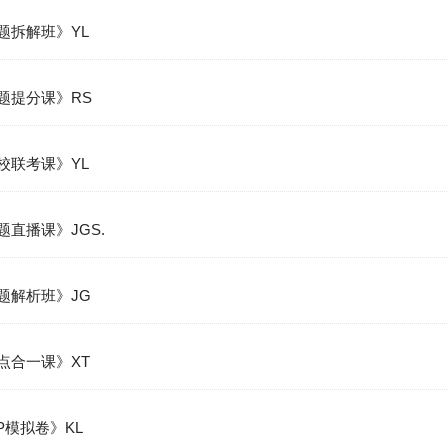
母题拆解班》YL
破题提分课》RS
百校联考课》YL
题直播课》JGS.
习题解析班》JG
题点合一课》XT
IP模拟卷》KL